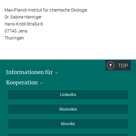
Max-Planck-Institut für chemische Ökologie
Dr. Sabine Hänniger
Hans-Knöll-Straße 8
07745 Jena
Thüringen
TOP
Informationen für
Kooperation
Journalisten
Alumni
IMPRS
LinkedIn
Gäste
Max-Planck-Gesellschaft
Mastodon
Beutenberg Campus e.V.
JenaVersum e.V.
bluesky