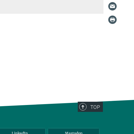
TOP
LinkedIn
Mastodon