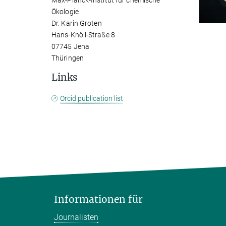
Max-Planck-Institut für chemische
Ökologie
Dr. Karin Groten
Hans-Knöll-Straße 8
07745 Jena
Thüringen
Links
Orcid publication list
Informationen für
Journalisten