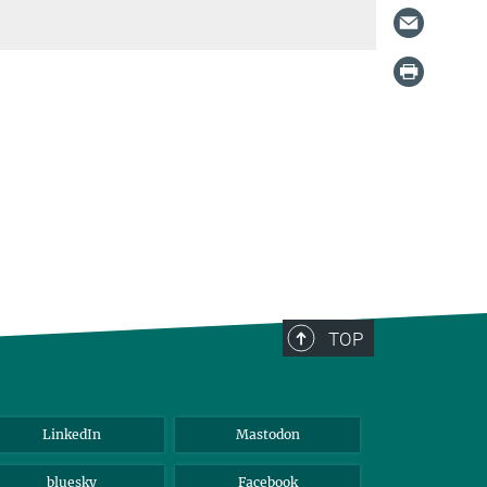
TOP
LinkedIn
Mastodon
bluesky
Facebook