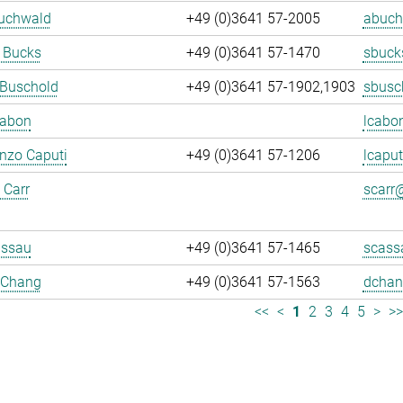
Buchwald
+49 (0)3641 57-2005
abuch
 Bucks
+49 (0)3641 57-1470
sbuck
 Buschold
+49 (0)3641 57-1902,1903
sbusc
Cabon
lcabo
enzo Caputi
+49 (0)3641 57-1206
lcaput
 Carr
scarr@
assau
+49 (0)3641 57-1465
scass
 Chang
+49 (0)3641 57-1563
dchan
<<
<
1
2
3
4
5
>
>