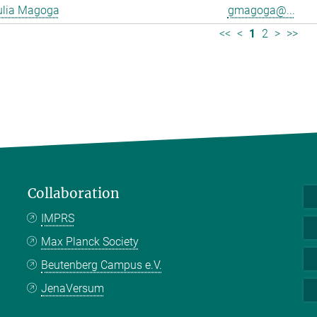
ulia Magoga
gmagoga@...
<<
<
1
2
>
>>
Collaboration
IMPRS
Max Planck Society
Beutenberg Campus e.V.
JenaVersum