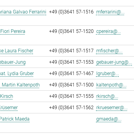
iana Galvao Ferrarini
+49 (0)3641 57-1516
mferrarini@...
Fiori Pereira
+49 (0)3641 57-1520
cpereira@...
ke Laura Fischer
+49 (0)3641 57-1517
mfischer@...
Gebauer-Jung
+49 (0)3641 57-1553
gebauer-jung@...
 nat. Lydia Gruber
+49 (0)3641 57-1467
lgruber@...
r. Martin Kaltenpoth
+49 (0)3641 57-1500
kaltenpoth@...
 Kirsch
+49 (0)3641 57-1555
rkirsch@...
Krüsemer
+49 (0)3641 57-1562
rkruesemer@...
Patrick Maeda
gmaeda@...