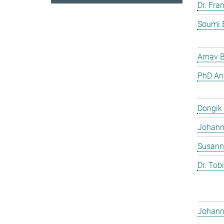
Dr. Fra
Soumi 
Arnav 
PhD And
Dongik
Johann 
Susann
Dr. Tob
Johann