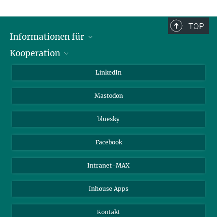
TOP
Informationen für
Kooperation
Journalisten
Alumni
IMPRS
LinkedIn
Gäste
Max-Planck-Gesellschaft
Mastodon
Beutenberg Campus e.V.
JenaVersum e.V.
bluesky
Facebook
Intranet-MAX
Inhouse Apps
Kontakt