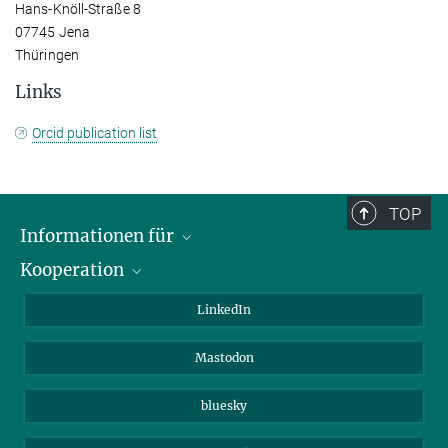
Hans-Knöll-Straße 8
07745 Jena
Thüringen
Links
Orcid publication list
TOP
Informationen für
Kooperation
Journalisten
Alumni
IMPRS
LinkedIn
Gäste
Max-Planck-Gesellschaft
Mastodon
Beutenberg Campus e.V.
JenaVersum e.V.
bluesky