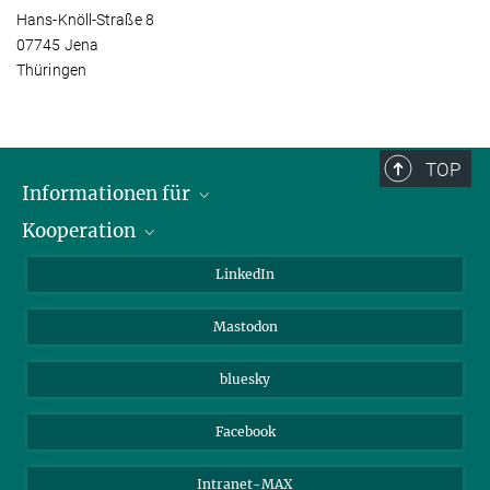
Hans-Knöll-Straße 8
07745 Jena
Thüringen
TOP
Informationen für
Kooperation
Journalisten
Alumni
IMPRS
LinkedIn
Gäste
Max-Planck-Gesellschaft
Mastodon
Beutenberg Campus e.V.
JenaVersum e.V.
bluesky
Facebook
Intranet-MAX