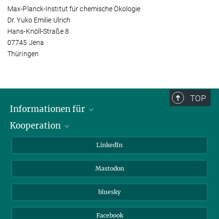
Max-Planck-Institut für chemische Ökologie
Dr. Yuko Emilie Ulrich
Hans-Knöll-Straße 8
07745 Jena
Thüringen
TOP
Informationen für
Kooperation
Journalisten
Alumni
IMPRS
LinkedIn
Gäste
Max-Planck-Gesellschaft
Mastodon
Beutenberg Campus e.V.
JenaVersum e.V.
bluesky
Facebook