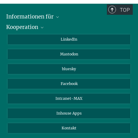
TOP
Informationen für
Kooperation
Journalisten
Alumni
IMPRS
LinkedIn
Gäste
Max-Planck-Gesellschaft
Mastodon
Beutenberg Campus e.V.
JenaVersum e.V.
bluesky
Facebook
Intranet-MAX
Inhouse Apps
Kontakt