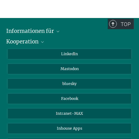
TOP
Informationen für
Kooperation
Journalisten
Alumni
IMPRS
LinkedIn
Gäste
Max-Planck-Gesellschaft
Mastodon
Beutenberg Campus e.V.
JenaVersum e.V.
bluesky
Facebook
Intranet-MAX
Inhouse Apps