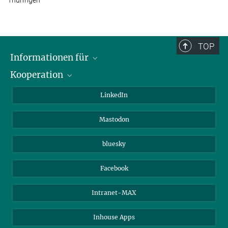
TOP
Informationen für
Kooperation
Journalisten
Alumni
IMPRS
LinkedIn
Gäste
Max-Planck-Gesellschaft
Mastodon
Beutenberg Campus e.V.
JenaVersum e.V.
bluesky
Facebook
Intranet-MAX
Inhouse Apps