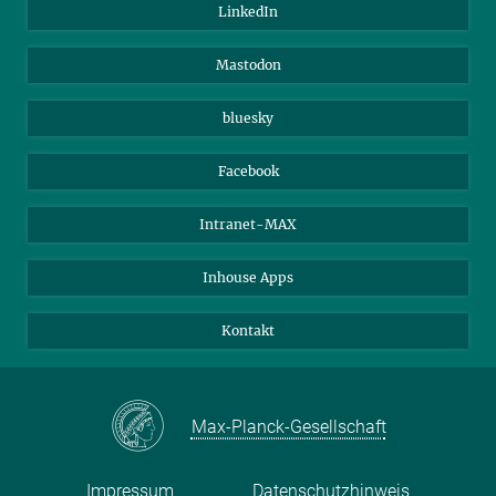
Alumni
IMPRS
LinkedIn
Gäste
Max-Planck-Gesellschaft
Mastodon
Beutenberg Campus e.V.
JenaVersum e.V.
bluesky
Facebook
Intranet-MAX
Inhouse Apps
Kontakt
Max-Planck-Gesellschaft
Impressum
Datenschutzhinweis