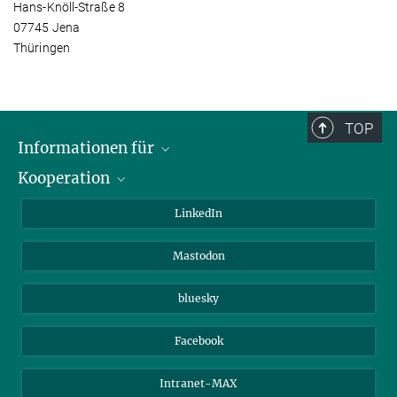
Hans-Knöll-Straße 8
07745 Jena
Thüringen
TOP
Informationen für
Kooperation
Journalisten
Alumni
IMPRS
LinkedIn
Gäste
Max-Planck-Gesellschaft
Mastodon
Beutenberg Campus e.V.
JenaVersum e.V.
bluesky
Facebook
Intranet-MAX