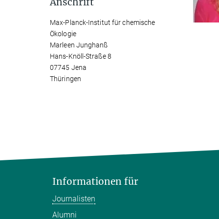
Anschrift
Max-Planck-Institut für chemische
Ökologie
Marleen Junghanß
Hans-Knöll-Straße 8
07745 Jena
Thüringen
Informationen für
Journalisten
Alumni