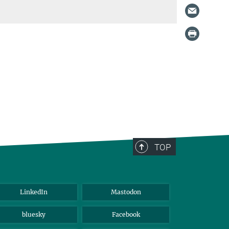
TOP
LinkedIn
Mastodon
bluesky
Facebook