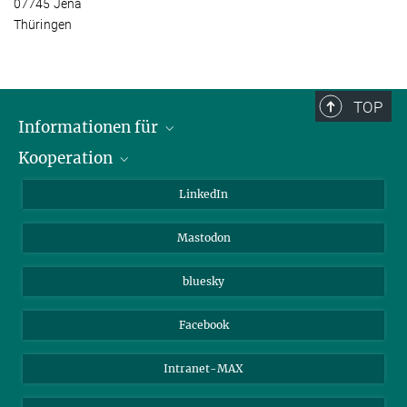
07745 Jena
Thüringen
TOP
Informationen für
Kooperation
Journalisten
Alumni
IMPRS
LinkedIn
Gäste
Max-Planck-Gesellschaft
Mastodon
Beutenberg Campus e.V.
JenaVersum e.V.
bluesky
Facebook
Intranet-MAX