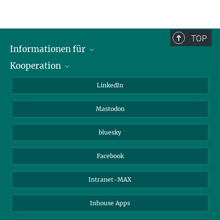
TOP
Informationen für
Kooperation
Journalisten
Alumni
IMPRS
LinkedIn
Gäste
Max-Planck-Gesellschaft
Mastodon
Beutenberg Campus e.V.
JenaVersum e.V.
bluesky
Facebook
Intranet-MAX
Inhouse Apps