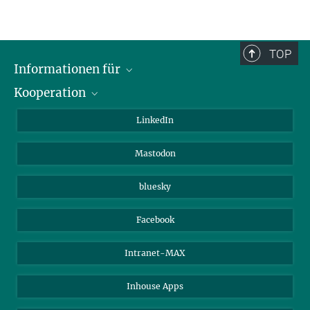
TOP
Informationen für
Kooperation
Journalisten
Alumni
IMPRS
LinkedIn
Gäste
Max-Planck-Gesellschaft
Mastodon
Beutenberg Campus e.V.
JenaVersum e.V.
bluesky
Facebook
Intranet-MAX
Inhouse Apps